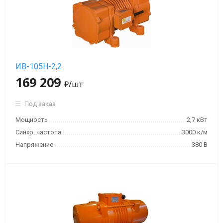
ИВ-105Н-2,2
169 209
₽
/шт
Под заказ
Мощность
2,7 кВт
Синхр. частота
3000 к/м
Напряжение
380 В