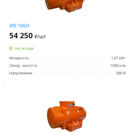
ИВ-106Н
54 250
₽
/шт
На складе
Мощность
1,07 кВт
Синхр. частота
1500 к/м
Напряжение
380 В