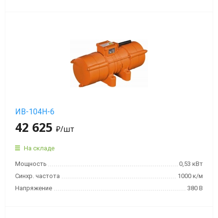
мин)
Вибраторы
OLI
MVE
8
полюсов
(750
об/
мин)
ИВ-104Н-6
42 625
₽
/шт
Вибраторы
OLI
На складе
MVE-
Мощность
0,53 кВт
HF
высокочастотные
Синхр. частота
1000 к/м
Напряжение
380 В
Вибраторы
OLI