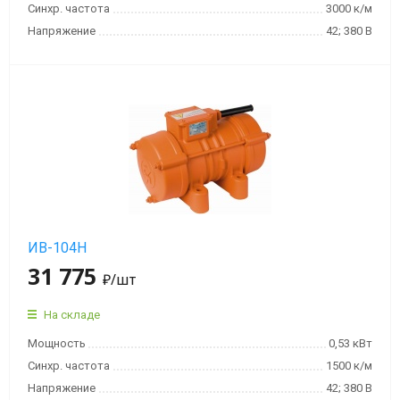
мин)
Синхр. частота
3000 к/м
Напряжение
42; 380 В
Вибраторы
OLI
MVE
4
полюса
(1500
об/
мин)
ИВ-104Н
Вибраторы
31 775
OLI
₽
/шт
MVE
6
На складе
полюсов
Мощность
0,53 кВт
(1000
Синхр. частота
1500 к/м
об/
Напряжение
42; 380 В