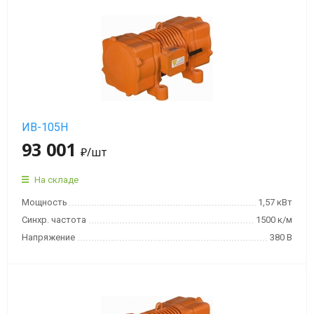
Взрывобезопасная
серия
MVE-
D
Площадочный
вибратор
ИВ-105Н
MVE-
93 001
E
₽
/шт
с
повышенной
На складе
защитой
Мощность
1,57 кВт
от
Синхр. частота
1500 к/м
взрыва
Напряжение
380 В