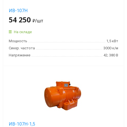
ИВ-107Н
54 250
₽
/шт
На складе
Мощность
1,5 кВт
Синхр. частота
3000 к/м
Напряжение
42; 380 В
ИВ-107Н-1,5