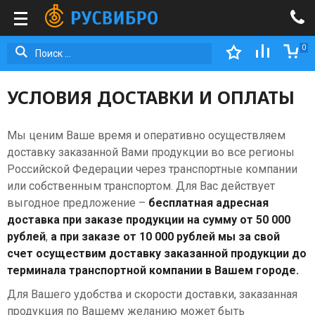
0
Вибраторы
Поверхностные
Общего
Комплекты
Вибростолы
Вибраторы
Вибраторы
Вибраторы
MVE-
Вибраторы
Затирочные
Станки
Газовые
8 (800) 350-03-09
вибраторы
назначения
EVM
OLI
OLI
E
VISAM
машины
для
тепловые
2
DC
MVE-
8
SVE
по
гибки
пушки
Портативные
Виброоборудование
Виброуплотнители
+7 (4852) 28-01-99
УСЛОВИЯ ДОСТАВКИ И ОПЛАТЫ
полюса
Постоянный
D
полюсов
1500
бетону
арматуры
Общего
Глубинные
ежедневно с 8:00 до 20:00 МСК
(3000
ток
2
(750
об/
назначения
вибраторы
Дизельные
Со
Виброрейки
Шкафы
zakaz@rusvibro.ru
Мы ценим Ваше время и оперативно осуществляем
об/
(3000
полюса
об/
мин
повышенной
Станки
тепловые
встроенным
управления
доставку заказанной Вами продукции во все регионы
мин)
об/
(3000
мин)
надежности
для
пушки
электродвигателем
электродвигателями
Вибропогружатели
Российской Федерации через транспортные компании
мин)
об/
Вибраторы
резки
или собственным транспортом. Для Вас действует
мин)
Вибраторы
Вибраторы
VISAM
арматуры
Общего
Теплогенераторы
Навесные
Инверторы
Виброплиты
выгодное предложение –
бесплатная адресная
EVM
Вибраторы
OLI
SVE
назначения
мобильного
для
доставка при заказе продукции на сумму от 50 000
4
OLI
Вибраторы
MVE-
3000
высокого
типа
Комплектующие
дорожных
Трансформаторы
рублей
,
а при заказе от 10 000 рублей мы за свой
полюса
MICRO
OLI
E
об/
ресурса
работ
счет осуществим доставку заказанной продукции до
(1500
MVE
MVE-
2
мин
Теплогенераторы
Механические
Электродвигатели
терминала транспортной компании в Вашем городе.
об/
однофазные
D
полюса
Электромеханические
стационарного
глубинные
мин)
(3000
4
(3000
взрывозащищенные
и
Для Вашего удобства и скорости доставки, заказанная
вибраторы
Тросы
об/
полюса
об/
подвесного
продукция по Вашему желанию может быть
сантехнические