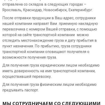
мин)
(1500
мин)
Микровибраторы
типа
Высокочастотные
отправлена со складов в следующих городах –
об/
EVM
для
Ярославль, Краснодар, Новосибирск, Екатеринбург.
Вибраторы
мин)
Вибраторы
Вибраторы
опалубки
Электрические
Kem-
После отправки продукции в Ваш адрес, сотрудники
OLI
OLI
(внешние)
тепловые
P
нашей компании направят Вам приемную накладную
MICRO
Вибраторы
MVE-
пушки
перевозчика с номером Вашей отправки, с помощью
MVE
OLI
E
Вибраторы
Вибраторы
которой на сайте транспортной компании можно
трехфазные
MVE-
4
постоянного
OLI
отследить местонахождение груза и дату прибытия в
(3000
D
полюса
тока
пункт назначения. По прибытию, груза сотрудники
об/
6
(1500
Вибраторы
транспортной компании оповещают получателя о
мин)
полюсов
об/
Высокочастотные
VISAM
возможности получения груза.
(1000
мин)
поверхностные
об/
Для получения груза юридическим лицом необходимо
Вибраторы
вибраторы
Оборудование
мин)
иметь доверенность на имя транспортной компании,
OLI
Вибраторы
для
осуществившей перевозку.
MVE
OLI
Вибраторы
обработки
10
Вибраторы
MVE-
общего
Для получения груза физическим лицом необходимо
полов
полюсов
OLI
E
назначения
предъявить паспорт.
(600
MVE-
6
фланцевые
Станки
об/
D
полюсов
МЫ СОТРУДНИЧАЕМ СО СЛЕДУЮЩИМИ
для