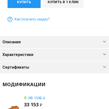
КУПИТЬ
КУПИТЬ В 1 КЛИК
мин)
Вибраторы
Как получить скидку?
OLI
MVE
4
полюса
Описание
(1500
об/
Характеристики
мин)
Сертификаты
Вибраторы
OLI
MVE
МОДИФИКАЦИИ
6
полюсов
(1000
ИВ-104Б-6
об/
33 153
₽