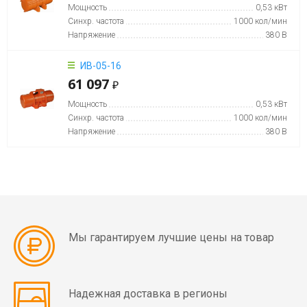
мин)
Мощность
0,53 кВт
Синхр. частота
1000 кол/мин
Вибраторы
Напряжение
380 В
OLI
MVE
ИВ-05-16
61 097
8
₽
полюсов
Мощность
0,53 кВт
(750
Синхр. частота
1000 кол/мин
об/
Напряжение
380 В
мин)
Вибраторы
OLI
MVE-
HF
Мы гарантируем лучшие цены на товар
высокочастотные
Вибраторы
Надежная доставка в регионы
OLI