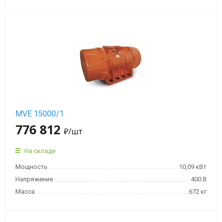
мин)
Вибраторы
OLI
MVE
8
полюсов
(750
об/
мин)
MVE 15000/1
776 812
₽
/шт
Вибраторы
OLI
На складе
MVE-
Мощность
10,09 кВт
HF
высокочастотные
Напряжение
400 В
Масса
672 кг
Вибраторы
OLI