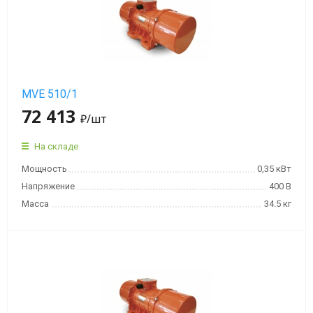
MVE 510/1
72 413
₽
/шт
На складе
Мощность
0,35 кВт
Напряжение
400 В
Масса
34.5 кг