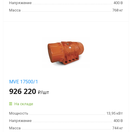
мин)
Напряжение
400 В
Масса
768 кг
Вибраторы
OLI
MVE
4
полюса
(1500
об/
мин)
MVE 17500/1
Вибраторы
926 220
OLI
₽
/шт
MVE
6
На складе
полюсов
Мощность
13,95 кВт
(1000
Напряжение
400 В
об/
Масса
744 кг