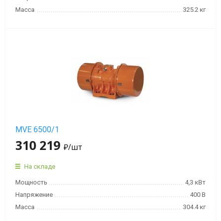
Масса
325.2 кг
MVE 6500/1
310 219
₽
/шт
На складе
Мощность
4,3 кВт
Напряжение
400 В
Масса
304.4 кг