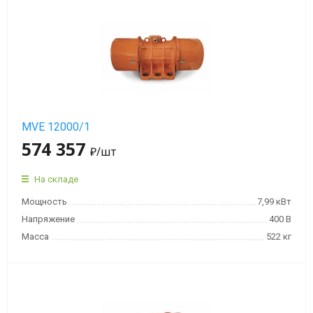
Взрывобезопасная
серия
MVE-
D
Площадочный
вибратор
MVE 12000/1
MVE-
574 357
E
₽
/шт
с
повышенной
На складе
защитой
Мощность
7,99 кВт
от
Напряжение
400 В
взрыва
Масса
522 кг