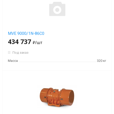
MVE 9000/1N-86C0
434 737
₽
/шт
Под заказ
Масса
320 кг