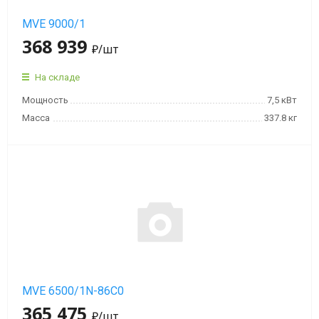
MVE 9000/1
368 939
₽
/шт
На складе
Мощность
7,5 кВт
Масса
337.8 кг
MVE 6500/1N-86C0
365 475
₽
/шт