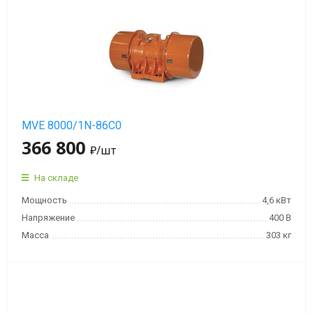
MVE 8000/1N-86C0
366 800
₽
/шт
На складе
Мощность
4,6 кВт
Напряжение
400 В
Масса
303 кг