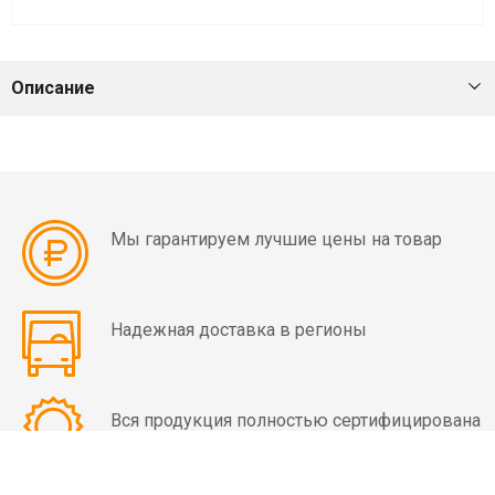
мин)
Вибраторы
Описание
OLI
MVE
4
полюса
(1500
об/
Мы гарантируем лучшие цены на товар
мин)
Вибраторы
Надежная доставка в регионы
OLI
MVE
6
полюсов
Вся продукция полностью сертифицирована
(1000
об/