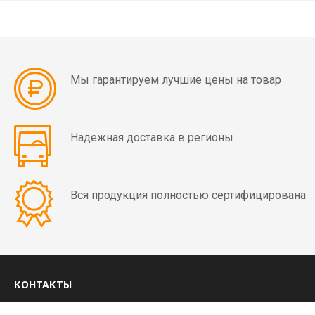
мин)
Вибраторы
OLI
MVE
Мы гарантируем лучшие цены на товар
4
полюса
(1500
Надежная доставка в регионы
об/
мин)
Вся продукция полностью сертифицирована
Вибраторы
OLI
MVE
6
полюсов
(1000
КОНТАКТЫ
об/
8 (800) 350-03-09